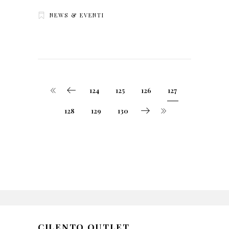
NEWS & EVENTI
124
125
126
127
128
129
130
CILENTO OUTLET