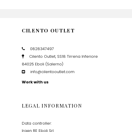
CILENTO OUTLET
0828347497
Cilento Outlet, SS18 Tirrena Inferiore
84025 Eboli (Salerno)
info@cilentooutlet.com
Work with us
LEGAL INFORMATION
Data controller:
Irgen RE Eboli Srl