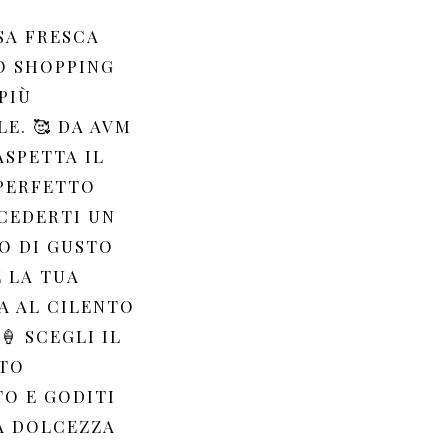
SA FRESCA
O SHOPPING
PIÙ
E. 🥰 DA AVM
ASPETTA IL
PERFETTO
CEDERTI UN
 DI GUSTO
 LA TUA
A AL CILENTO
🍦 SCEGLI IL
TO
TO E GODITI
A DOLCEZZA