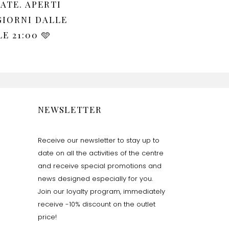
ATE. APERTI
GIORNI DALLE
LE 21:00 🩵
NEWSLETTER
Receive our newsletter to stay up to
date on all the activities of the centre
and receive special promotions and
news designed especially for you.
Join our loyalty program, immediately
receive -10% discount on the outlet
price!