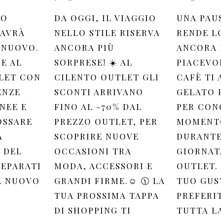
UO
DA OGGI, IL VIAGGIO
UNA PAU
 AVRÀ
NELLO STILE RISERVA
RENDE L
 NUOVO.
ANCORA PIÙ
ANCORA 
RE AL
SORPRESE! ☀️ AL
PIACEVOL
LET CON
CILENTO OUTLET GLI
CAFÈ TI 
ENZE
SCONTI ARRIVANO
GELATO 
NEE E
FINO AL -70% DAL
PER CON
OSSARE
PREZZO OUTLET, PER
MOMENTO
A
SCOPRIRE NUOVE
DURANTE
 DEL
OCCASIONI TRA
GIORNAT
REPARATI
MODA, ACCESSORI E
OUTLET. 
L NUOVO
GRANDI FIRME.☺️ 🕦 LA
TUO GUS
TUA PROSSIMA TAPPA
PREFERI
DI SHOPPING TI
TUTTA L