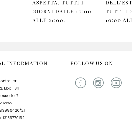
ASPETTA, TUTTI I
DELL’EST
GIORNI DALLE 10:00
TUTTI I 
ALLE 21:00.
10:00 AL
AL INFORMATION
FOLLOW US ON
ontroller:
E Eboli Srl
iossetto, 7
Milano
283986420/21
. 13155770152