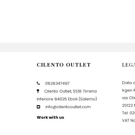
CILENTO OUTLET
LEG
Data c
0828347497
Irgen R
Cilento Outlet, SS18 Tirrena
via Ch
Inferiore 84025 Eboli (Salerno)
20122 
info@cilentooutlet.com
Tel. 0
Work with us
VAT No