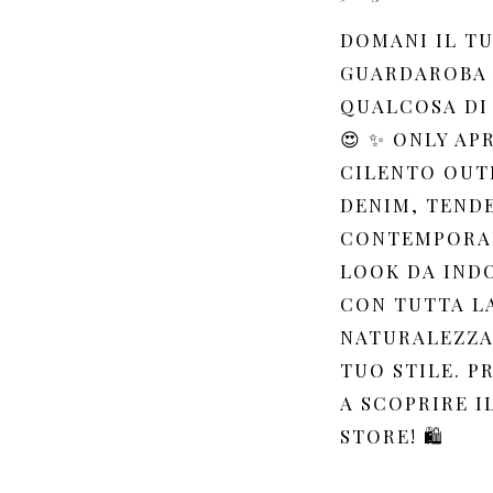
DOMANI IL T
GUARDAROBA
QUALCOSA DI
😍 ✨ ONLY AP
CILENTO OUT
DENIM, TEND
CONTEMPORA
LOOK DA IND
CON TUTTA L
NATURALEZZA
TUO STILE. P
A SCOPRIRE I
STORE! 🛍️