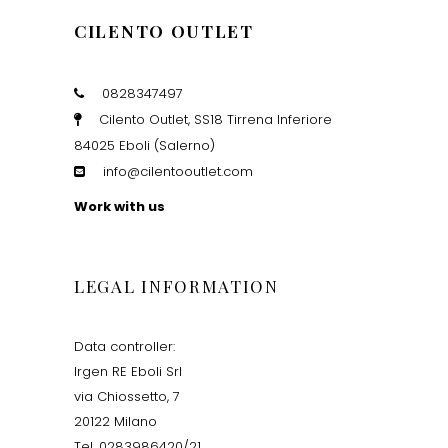
CILENTO OUTLET
0828347497
Cilento Outlet, SS18 Tirrena Inferiore
84025 Eboli (Salerno)
info@cilentooutlet.com
Work with us
LEGAL INFORMATION
Data controller:
Irgen RE Eboli Srl
via Chiossetto, 7
20122 Milano
Tel. 0283986420/21