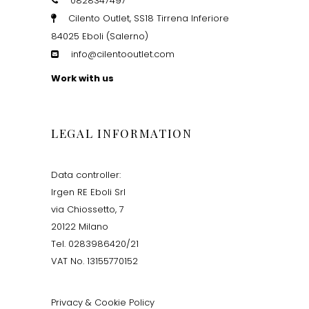
0828347497
Cilento Outlet, SS18 Tirrena Inferiore
84025 Eboli (Salerno)
info@cilentooutlet.com
Work with us
LEGAL INFORMATION
Data controller:
Irgen RE Eboli Srl
via Chiossetto, 7
20122 Milano
Tel. 0283986420/21
VAT No. 13155770152
Privacy & Cookie Policy