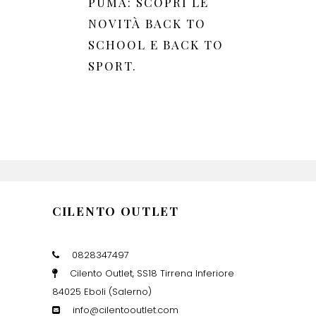
PUMA: SCOPRI LE
NOVITÀ BACK TO
SCHOOL E BACK TO
SPORT.
CILENTO OUTLET
0828347497
Cilento Outlet, SS18 Tirrena Inferiore
84025 Eboli (Salerno)
info@cilentooutlet.com