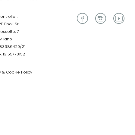
ontroller:
E Eboli Srl
iossetto, 7
Milano
283986420/21
. 13155770152
y & Cookie Policy