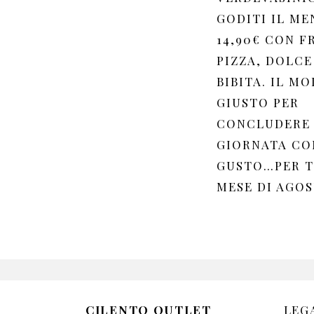
GODITI IL ME
14,90€ CON F
PIZZA, DOLCE
BIBITA. IL M
GIUSTO PER
CONCLUDERE
GIORNATA CO
GUSTO…PER T
MESE DI AGOS
CILENTO OUTLET
LEG