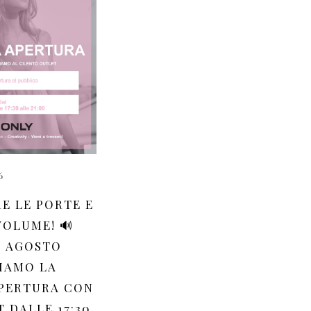
6
RE LE PORTE E
VOLUME! 🔊
8 AGOSTO
IAMO LA
PERTURA CON
T DALLE 17:30