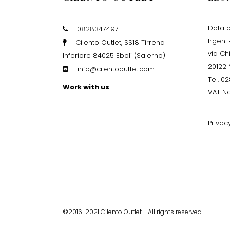
Data c
0828347497
Irgen R
Cilento Outlet, SS18 Tirrena
via Ch
Inferiore 84025 Eboli (Salerno)
20122 
info@cilentooutlet.com
Tel. 0
Work with us
VAT No
Privac
©2016-2021 Cilento Outlet - All rights reserved