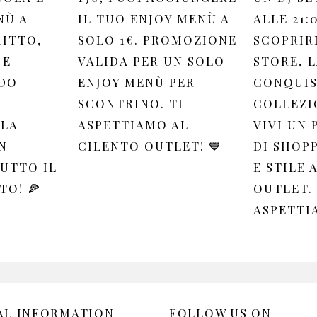
NÙ A
IL TUO ENJOY MENÙ A
ALLE 21:0
RITTO,
SOLO 1€. PROMOZIONE
SCOPRIR
 E
VALIDA PER UN SOLO
STORE, L
ODO
ENJOY MENÙ PER
CONQUIS
SCONTRINO. TI
COLLEZI
 LA
ASPETTIAMO AL
VIVI UN
N
CILENTO OUTLET! 💙
DI SHOP
UTTO IL
E STILE 
TO! 🍕
OUTLET. 
ASPETTI
AL INFORMATION
FOLLOW US ON