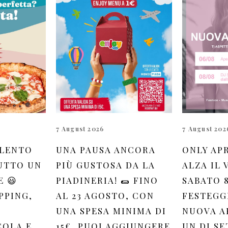
7 August 2026
7 August 202
ILENTO
UNA PAUSA ANCORA
ONLY AP
UTTO UN
PIÙ GUSTOSA DA LA
ALZA IL 
 😃
PIADINERIA! 🌯 FINO
SABATO 
PPING,
AL 23 AGOSTO, CON
FESTEGG
UNA SPESA MINIMA DI
NUOVA A
COLA E
15€, PUOI AGGIUNGERE
UN DJ SE