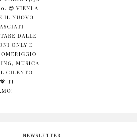
0. 😍 VIENI A
E IL NUOVO
ASCIATI
TARE DALLE
ONI ONLY E
 POMERIGGIO
PING, MUSICA
AL CILENTO
💖 TI
AMO!
NEWSLETTER