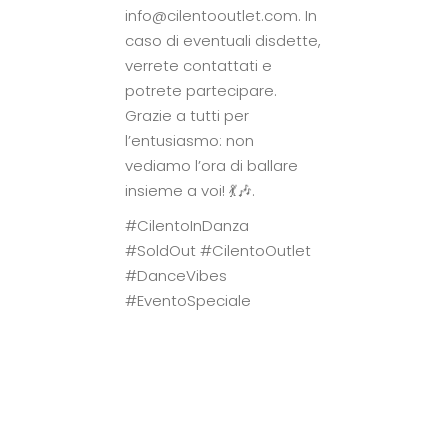
info@cilentooutlet.com
. In
caso di eventuali disdette,
verrete contattati e
potrete partecipare.
Grazie a tutti per
l’entusiasmo: non
vediamo l’ora di ballare
insieme a voi! 💃🎶.
#CilentoInDanza
#SoldOut #CilentoOutlet
#DanceVibes
#EventoSpeciale