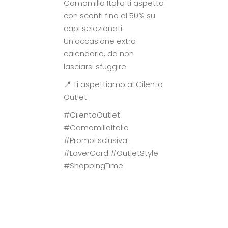
Camomilla Italia ti aspetta
con sconti fino al 50% su
capi selezionati.
Un’occasione extra
calendario, da non
lasciarsi sfuggire.
📍 Ti aspettiamo al Cilento
Outlet
#CilentoOutlet
#CamomillaItalia
#PromoEsclusiva
#LoverCard #OutletStyle
#ShoppingTime