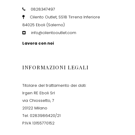
0828347497
Cilento Outlet, SS18 Tirrena Inferiore
84025 Eboli (Salerno)
info@cilentooutlet.com
Lavora con noi
INFORMAZIONI LEGALI
Titolare del trattamento dei dati:
Irgen RE Eboli Srl
via Chiossetto, 7
20122 Milano
Tel. 0283986420/21
P.IVA 13155770152