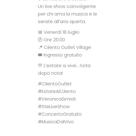
Un live show coinvolgente
per chi ama la musica e le
serate all’aria aperta.
📅 Venerdì 18 luglio
🕗 Ore 20:00
📍 Cilento Outlet Village
🎟️ Ingresso gratuito
💛 L’estate si vive… nota
dopo nota!
#CilentoOutlet
#EstateAlCilento
#VeronicaSimioli
#SteLiveShow
#ConcertoGratuito
#MusicaDalVivo