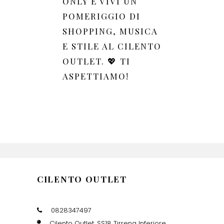
ONLY E VIVI UN
POMERIGGIO DI
SHOPPING, MUSICA
E STILE AL CILENTO
OUTLET. 💖 TI
ASPETTIAMO!
CILENTO OUTLET
0828347497
Cilento Outlet, SS18 Tirrena Inferiore