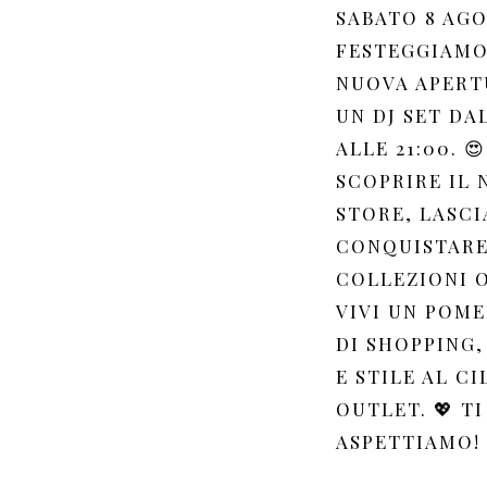
SABATO 8 AG
FESTEGGIAMO
NUOVA APERT
UN DJ SET DAL
ALLE 21:00. 😍
SCOPRIRE IL
STORE, LASCI
CONQUISTARE
COLLEZIONI 
VIVI UN POM
DI SHOPPING,
E STILE AL C
OUTLET. 💖 TI
ASPETTIAMO!