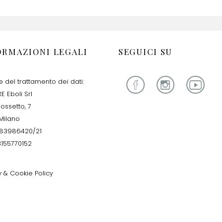
ORMAZIONI LEGALI
SEGUICI SU
re del trattamento dei dati:
E Eboli Srl
iossetto, 7
Milano
283986420/21
13155770152
y & Cookie Policy