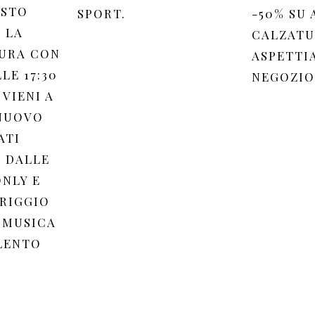
OSTO
SPORT.
-50% SU 
 LA
CALZATU
URA CON
ASPETTI
LE 17:30
NEGOZIO
 VIENI A
 NUOVO
ATI
 DALLE
ONLY E
ERIGGIO
 MUSICA
ILENTO