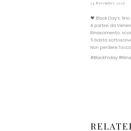
24 Novembre 2025
🖤 Black Day’s: fino
A partire da Venerd
Rinascimento: scont
Ti basta sottoscriv
Non perdere l’occas
#BlackFriday #Rin
RELATE