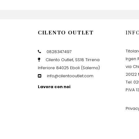
CILENTO OUTLET
INF
Titola
0828347497
Irgen R
Cilento Outlet, SS18 Tirrena
via Ch
Inferiore 84025 Eboli (Salerno)
20122 
info@cilentooutlet.com
Tel. 0
Lavora con noi
P.IVA 
Privac