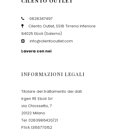
CILENTO OUTLET
0828347497
Cilento Outlet, SS18 Tirrena Inferiore
84025 Eboli (Salerno)
info@cilentooutlet.com
Lavora con noi
INFORMAZIONI LEGALI
Titolare del trattamento dei dati:
Irgen RE Eboli Srl
via Chiossetto, 7
20122 Milano
Tel. 0283986420/21
P.IVA 13155770152