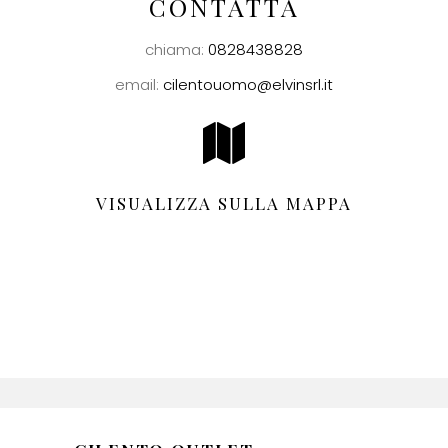
CONTATTA
chiama:
0828438828
email:
cilentouomo@elvinsrl.it
VISUALIZZA SULLA MAPPA