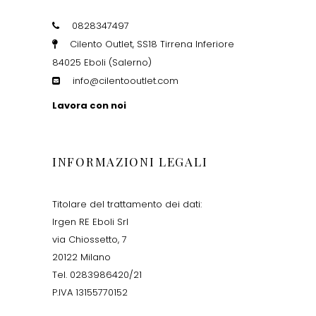
0828347497
Cilento Outlet, SS18 Tirrena Inferiore
84025 Eboli (Salerno)
info@cilentooutlet.com
Lavora con noi
INFORMAZIONI LEGALI
Titolare del trattamento dei dati:
Irgen RE Eboli Srl
via Chiossetto, 7
20122 Milano
Tel. 0283986420/21
P.IVA 13155770152