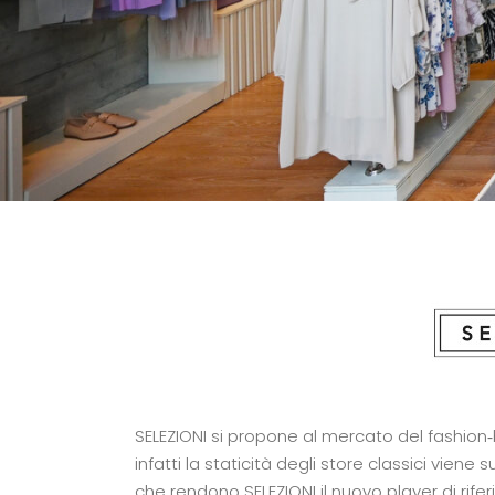
SELEZIONI si propone al mercato del fashion‑b
infatti la staticità degli store classici vien
che rendono SELEZIONI il nuovo player di rif