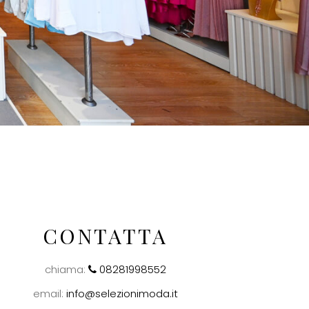
CONTATTA
chiama:
08281998552
email:
info@selezionimoda.it