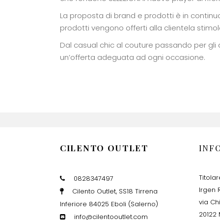
La proposta di brand e prodotti è in contin
prodotti vengono offerti alla clientela stimol
Dal casual chic al couture passando per gli 
un’offerta adeguata ad ogni occasione.
CILENTO OUTLET
INF
Titola
0828347497
Irgen R
Cilento Outlet, SS18 Tirrena
via Ch
Inferiore 84025 Eboli (Salerno)
20122 
info@cilentooutlet.com