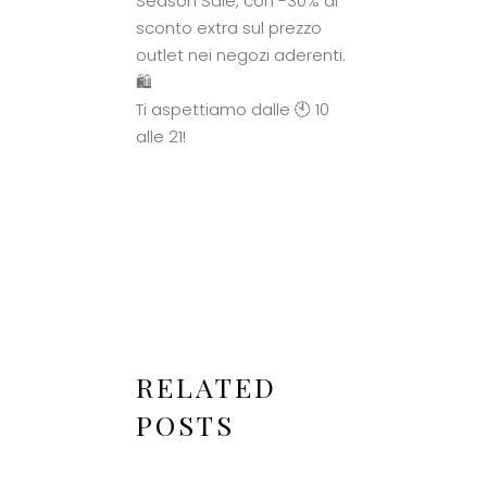
Season Sale, con -30% di
sconto extra sul prezzo
outlet nei negozi aderenti.
🛍️
Ti aspettiamo dalle 🕙 10
alle 21!
RELATED
POSTS