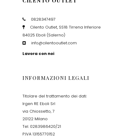
CILENTO OUTLET
0828347497
Cilento Outlet, SS18 Tirrena Inferiore
84025 Eboli (Salerno)
info@cilentooutlet.com
Lavora con noi
INFORMAZIONI LEGALI
Titolare del trattamento dei dati:
Irgen RE Eboli Srl
via Chiossetto, 7
20122 Milano
Tel. 0283986420/21
P.IVA 13155770152