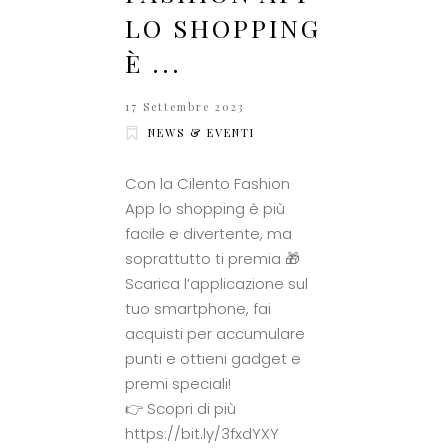
LO SHOPPING
È ...
17 Settembre 2023
NEWS & EVENTI
Con la Cilento Fashion
App lo shopping è più
facile e divertente, ma
soprattutto ti premia 🎁
Scarica l’applicazione sul
tuo smartphone, fai
acquisti per accumulare
punti e ottieni gadget e
premi speciali!
👉 Scopri di più
https://bit.ly/3fxdYXY