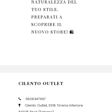
NATURALEZZA DEL
TUO STILE.
PREPARATI A
SCOPRIRE IL
NUOVO STORE! 🛍️
CILENTO OUTLET
0828347497
Cilento Outlet, SS18 Tirrena Inferiore
84025 Eboli (Salerno)