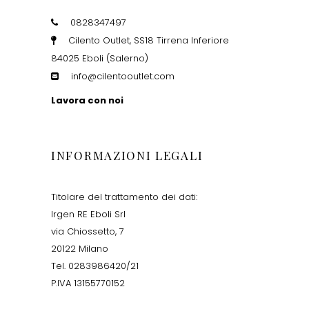
0828347497
Cilento Outlet, SS18 Tirrena Inferiore
84025 Eboli (Salerno)
info@cilentooutlet.com
Lavora con noi
INFORMAZIONI LEGALI
Titolare del trattamento dei dati:
Irgen RE Eboli Srl
via Chiossetto, 7
20122 Milano
Tel. 0283986420/21
P.IVA 13155770152