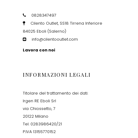
0828347497
Cilento Outlet, SS18 Tirrena Inferiore
84025 Eboli (Salerno)
info@cilentooutlet.com
Lavora con noi
INFORMAZIONI LEGALI
Titolare del trattamento dei dati:
Irgen RE Eboli Srl
via Chiossetto, 7
20122 Milano
Tel. 0283986420/21
P.IVA 13155770152