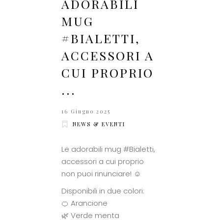
ADORABILI
MUG
#BIALETTI,
ACCESSORI A
CUI PROPRIO
...
16 Giugno 2025
NEWS & EVENTI
Le adorabili mug #Bialetti,
accessori a cui proprio
non puoi rinunciare! ☺️
Disponibili in due colori:
🍊 Arancione
🌿 Verde menta