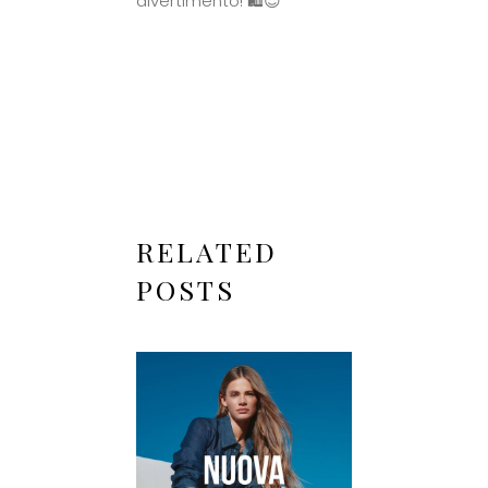
divertimento! 🛍️😍
RELATED
POSTS