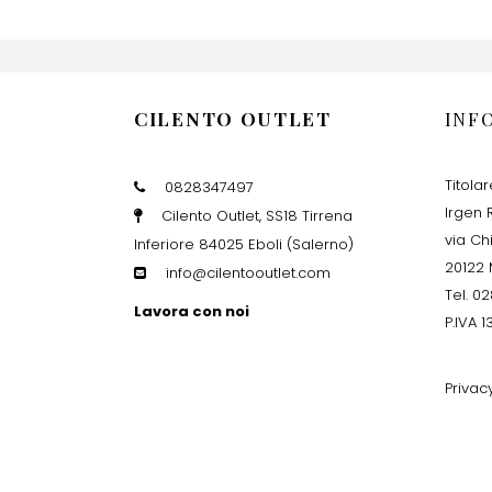
CILENTO OUTLET
INF
Titola
0828347497
Irgen R
Cilento Outlet, SS18 Tirrena
via Ch
Inferiore 84025 Eboli (Salerno)
20122 
info@cilentooutlet.com
Tel. 0
Lavora con noi
P.IVA 
Privac