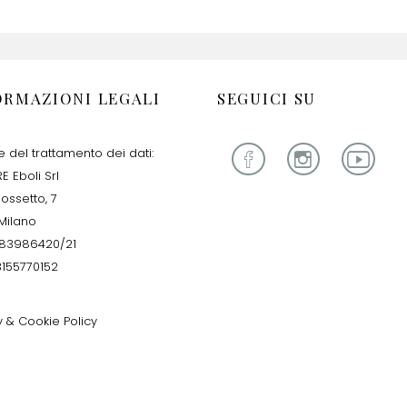
ORMAZIONI LEGALI
SEGUICI SU
re del trattamento dei dati:
E Eboli Srl
iossetto, 7
Milano
283986420/21
13155770152
y & Cookie Policy