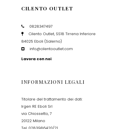
CILENTO OUTLET
0828347497
Cilento Outlet, SS18 Tirrena Inferiore
84025 Eboli (Salerno)
info@cilentooutlet.com
Lavora con noi
INFORMAZIONI LEGALI
Titolare del trattamento dei dati:
Irgen RE Eboli Srl
via Chiossetto, 7
20122 Milano
Tel. 0283986420/21