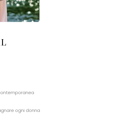
AL
tà contemporanea
mpagnare ogni donna