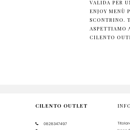
VALIDA PER U
ENJOY MENÙ 
SCONTRINO. T
ASPETTIAMO 
CILENTO OUTL
CILENTO OUTLET
INF
Titola
0828347497