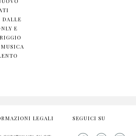
 NUOVO
ATI
 DALLE
ONLY E
ERIGGIO
 MUSICA
ILENTO
ORMAZIONI LEGALI
SEGUICI SU