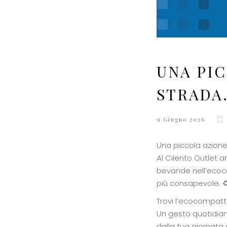
UNA PI
STRADA
9 Giugno 2026
Una piccola azione
Al Cilento Outlet ar
bevande nell’ecoco
più consapevole. ♻
Trovi l’ecocompatta
Un gesto quotidian
dalla tua giornata 