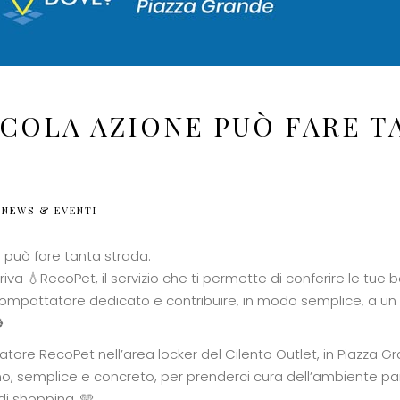
CCOLA AZIONE PUÒ FARE T
.
NEWS & EVENTI
 può fare tanta strada.
riva 💧RecoPet, il servizio che ti permette di conferire le tue bo
mpattatore dedicato e contribuire, in modo semplice, a un p
️
tore RecoPet nell’area locker del Cilento Outlet, in Piazza G
o, semplice e concreto, per prenderci cura dell’ambiente p
di shopping. 🩵