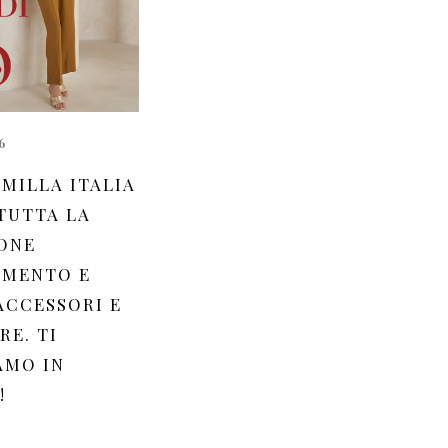
6
MILLA ITALIA
 TUTTA LA
ONE
AMENTO E
ACCESSORI E
RE. TI
AMO IN
!