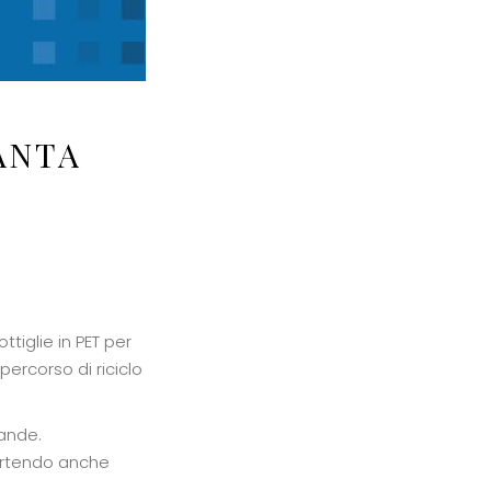
ANTA
ttiglie in PET per
ercorso di riciclo
rande.
artendo anche