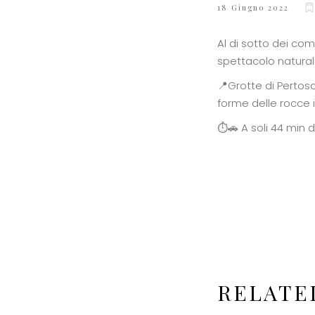
18 Giugno 2022
Al di sotto dei com
spettacolo naturali
📍Grotte di Pertosa:
forme delle rocce 
⏱🚗 A soli 44 min d
RELATE