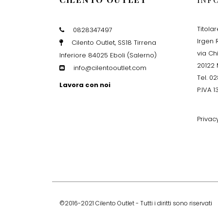
Titola
0828347497
Irgen R
Cilento Outlet, SS18 Tirrena
via Ch
Inferiore 84025 Eboli (Salerno)
20122 
info@cilentooutlet.com
Tel. 0
Lavora con noi
P.IVA 
Privac
©2016-2021 Cilento Outlet - Tutti i diritti sono riservati