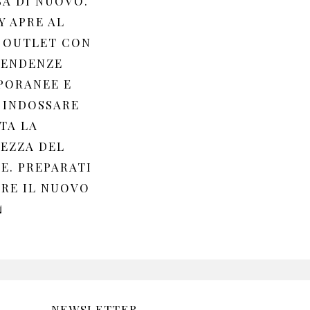
A DI NUOVO.
Y APRE AL
 OUTLET CON
TENDENZE
PORANEE E
 INDOSSARE
TA LA
EZZA DEL
E. PREPARATI
IRE IL NUOVO
️
NEWSLETTER