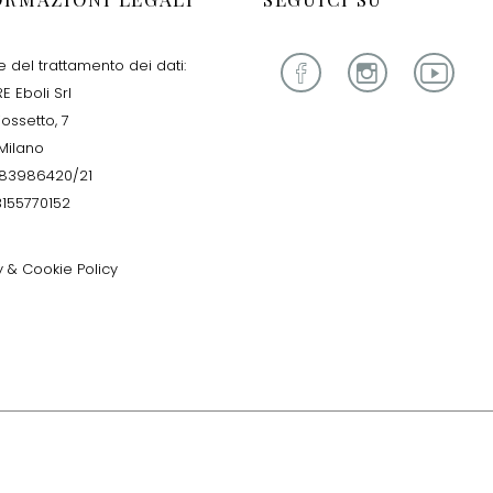
re del trattamento dei dati:
E Eboli Srl
iossetto, 7
Milano
283986420/21
13155770152
y & Cookie Policy