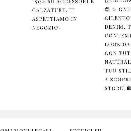
QUALCOS
-50% SU ACCESSORI E
😍 ✨ ONL
CALZATURE. TI
CILENTO
ASPETTIAMO IN
DENIM, 
NEGOZIO!
CONTEM
LOOK DA
CON TUT
NATURAL
TUO STIL
A SCOPR
STORE! 🛍
ORMAZIONI LEGALI
SEGUICI SU