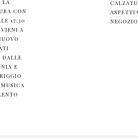
 LA
CALZATU
URA CON
ASPETTI
LE 17:30
NEGOZIO
 VIENI A
 NUOVO
ATI
 DALLE
ONLY E
ERIGGIO
 MUSICA
ILENTO