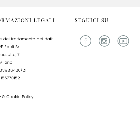
ORMAZIONI LEGALI
SEGUICI SU
re del trattamento dei dati:
E Eboli Srl
iossetto, 7
Milano
283986420/21
13155770152
y & Cookie Policy