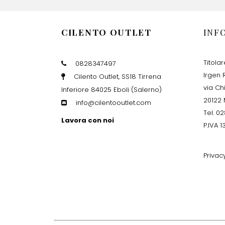
CILENTO OUTLET
INF
Titola
0828347497
Irgen R
Cilento Outlet, SS18 Tirrena
via Ch
Inferiore 84025 Eboli (Salerno)
20122 
info@cilentooutlet.com
Tel. 0
Lavora con noi
P.IVA 
Privac