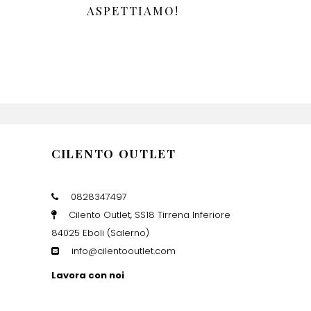
ASPETTIAMO!
CILENTO OUTLET
0828347497
Cilento Outlet, SS18 Tirrena Inferiore
84025 Eboli (Salerno)
info@cilentooutlet.com
Lavora con noi