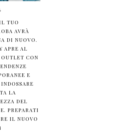
6
IL TUO
OBA AVRÀ
A DI NUOVO.
Y APRE AL
 OUTLET CON
TENDENZE
PORANEE E
 INDOSSARE
TA LA
EZZA DEL
E. PREPARATI
IRE IL NUOVO
️