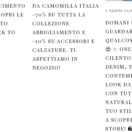
VIMENTO
DA CAMOMILLA ITALIA
5 Agosto 202
OPRI LE
-70% SU TUTTA LA
DOMANI 
 TO
COLLEZIONE
GUARDAR
CK TO
ABBIGLIAMENTO E
QUALCOS
-50% SU ACCESSORI E
😍 ✨ ONL
CALZATURE. TI
CILENTO
ASPETTIAMO IN
DENIM, 
NEGOZIO!
CONTEM
LOOK DA
CON TUT
NATURAL
TUO STIL
A SCOPR
STORE! 🛍