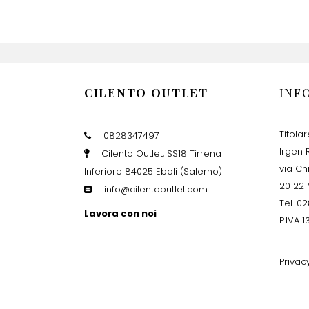
CILENTO OUTLET
INF
Titola
0828347497
Irgen R
Cilento Outlet, SS18 Tirrena
via Ch
Inferiore 84025 Eboli (Salerno)
20122 
info@cilentooutlet.com
Tel. 0
Lavora con noi
P.IVA 
Privac