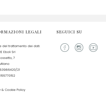
ORMAZIONI LEGALI
SEGUICI SU
re del trattamento dei dati:
E Eboli Srl
iossetto, 7
Milano
283986420/21
13155770152
y & Cookie Policy