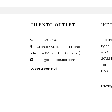
CILENTO OUTLET
INF
Titola
0828347497
Irgen R
Cilento Outlet, SS18 Tirrena
via Ch
Inferiore 84025 Eboli (Salerno)
20122 
info@cilentooutlet.com
Tel. 0
Lavora con noi
P.IVA 
Privac