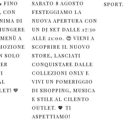
 FINO
SABATO 8 AGOSTO
SPORT.
, CON
FESTEGGIAMO LA
NIMA DI
NUOVA APERTURA CON
GIUNGERE
UN DJ SET DALLE 17:30
 MENÙ A
ALLE 21:00. 😍 VIENI A
OMOZIONE
SCOPRIRE IL NUOVO
N SOLO
STORE, LASCIATI
PER
CONQUISTARE DALLE
I
COLLEZIONI ONLY E
AL
VIVI UN POMERIGGIO
ET! 💙
DI SHOPPING, MUSICA
E STILE AL CILENTO
OUTLET. 💖 TI
ASPETTIAMO!