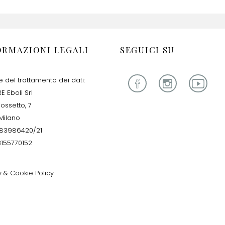
ORMAZIONI LEGALI
SEGUICI SU
re del trattamento dei dati:
E Eboli Srl
iossetto, 7
Milano
283986420/21
13155770152
y & Cookie Policy