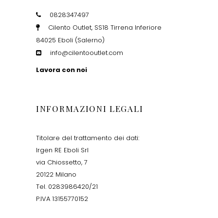
0828347497
Cilento Outlet, SS18 Tirrena Inferiore
84025 Eboli (Salerno)
info@cilentooutlet.com
Lavora con noi
INFORMAZIONI LEGALI
Titolare del trattamento dei dati:
Irgen RE Eboli Srl
via Chiossetto, 7
20122 Milano
Tel. 0283986420/21
P.IVA 13155770152