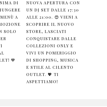
NIMA DI
NUOVA APERTURA CON
GIUNGERE
UN DJ SET DALLE 17:30
 MENÙ A
ALLE 21:00. 😍 VIENI A
OMOZIONE
SCOPRIRE IL NUOVO
N SOLO
STORE, LASCIATI
PER
CONQUISTARE DALLE
I
COLLEZIONI ONLY E
AL
VIVI UN POMERIGGIO
ET! 💙
DI SHOPPING, MUSICA
E STILE AL CILENTO
OUTLET. 💖 TI
ASPETTIAMO!