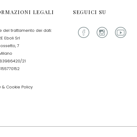
ORMAZIONI LEGALI
SEGUICI SU
re del trattamento dei dati:
E Eboli Srl
iossetto, 7
Milano
283986420/21
13155770152
y & Cookie Policy