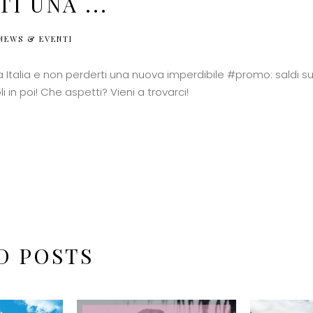
I UNA ...
NEWS & EVENTI
Italia e non perderti una nuova imperdibile #promo: saldi sul
li in poi! Che aspetti? Vieni a trovarci!
D POSTS