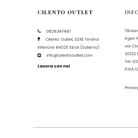
CILENTO OUTLET
INF
Titola
0828347497
Irgen R
Cilento Outlet, SS18 Tirrena
via Ch
Inferiore 84025 Eboli (Salerno)
20122 
info@cilentooutlet.com
Tel. 0
Lavora con noi
P.IVA 
Privac