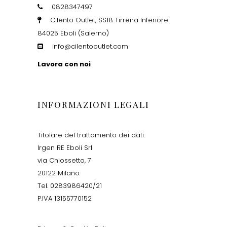
0828347497
Cilento Outlet, SS18 Tirrena Inferiore
84025 Eboli (Salerno)
info@cilentooutlet.com
Lavora con noi
INFORMAZIONI LEGALI
Titolare del trattamento dei dati:
Irgen RE Eboli Srl
via Chiossetto, 7
20122 Milano
Tel. 0283986420/21
P.IVA 13155770152