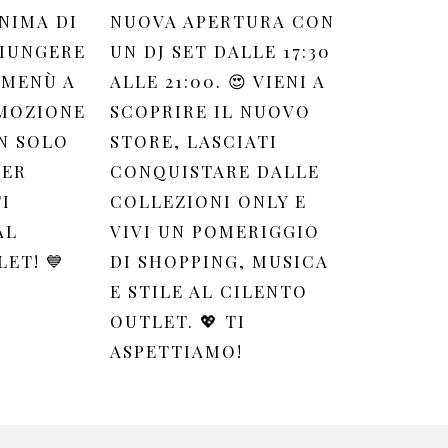
NIMA DI
NUOVA APERTURA CON
GIUNGERE
UN DJ SET DALLE 17:30
 MENÙ A
ALLE 21:00. 😍 VIENI A
OMOZIONE
SCOPRIRE IL NUOVO
N SOLO
STORE, LASCIATI
PER
CONQUISTARE DALLE
I
COLLEZIONI ONLY E
AL
VIVI UN POMERIGGIO
ET! 💙
DI SHOPPING, MUSICA
E STILE AL CILENTO
OUTLET. 💖 TI
ASPETTIAMO!