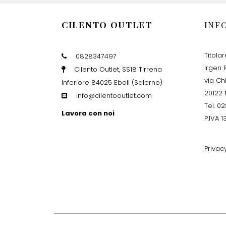
CILENTO OUTLET
INF
Titola
0828347497
Irgen R
Cilento Outlet, SS18 Tirrena
via Ch
Inferiore 84025 Eboli (Salerno)
20122 
info@cilentooutlet.com
Tel. 0
Lavora con noi
P.IVA 
Privac