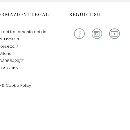
ORMAZIONI LEGALI
SEGUICI SU
re del trattamento dei dati:
E Eboli Srl
iossetto, 7
Milano
283986420/21
13155770152
y & Cookie Policy