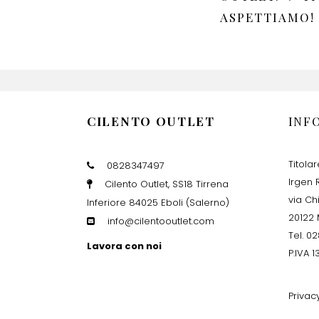
ASPETTIAMO!
CILENTO OUTLET
INF
Titola
0828347497
Irgen R
Cilento Outlet, SS18 Tirrena
via Ch
Inferiore 84025 Eboli (Salerno)
20122 
info@cilentooutlet.com
Tel. 0
Lavora con noi
P.IVA 
Privac