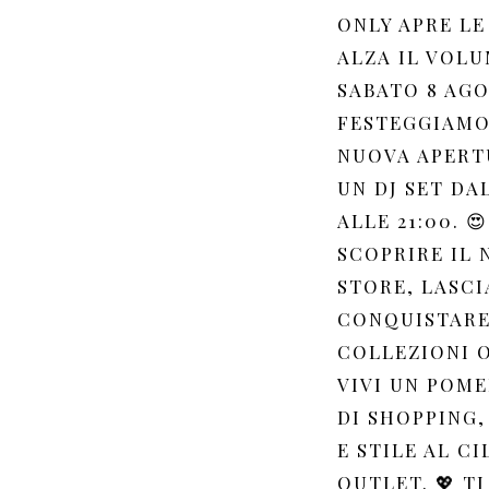
ONLY APRE LE
ALZA IL VOLU
SABATO 8 AG
FESTEGGIAMO
NUOVA APERT
UN DJ SET DAL
ALLE 21:00. 😍
SCOPRIRE IL
STORE, LASCI
CONQUISTARE
COLLEZIONI 
VIVI UN POM
DI SHOPPING,
E STILE AL C
OUTLET. 💖 TI