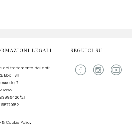
ORMAZIONI LEGALI
SEGUICI SU
re del trattamento dei dati:
E Eboli Srl
iossetto, 7
Milano
283986420/21
13155770152
y & Cookie Policy