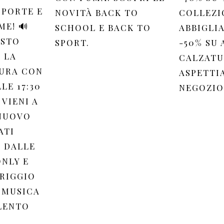
 PORTE E
NOVITÀ BACK TO
COLLEZI
ME! 🔊
SCHOOL E BACK TO
ABBIGLI
OSTO
SPORT.
-50% SU 
 LA
CALZATU
URA CON
ASPETTI
LE 17:30
NEGOZIO
 VIENI A
 NUOVO
ATI
 DALLE
ONLY E
ERIGGIO
 MUSICA
ILENTO