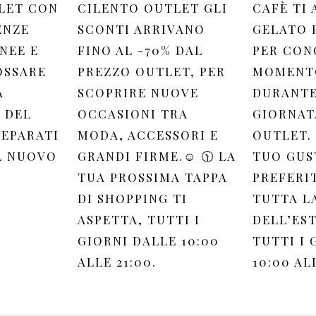
LET CON
CILENTO OUTLET GLI
CAFÈ TI 
ENZE
SCONTI ARRIVANO
GELATO 
NEE E
FINO AL -70% DAL
PER CON
OSSARE
PREZZO OUTLET, PER
MOMENTO
A
SCOPRIRE NUOVE
DURANTE
 DEL
OCCASIONI TRA
GIORNAT
REPARATI
MODA, ACCESSORI E
OUTLET. 
L NUOVO
GRANDI FIRME.☺️ 🕦 LA
TUO GUS
TUA PROSSIMA TAPPA
PREFERI
DI SHOPPING TI
TUTTA L
ASPETTA, TUTTI I
DELL’EST
GIORNI DALLE 10:00
TUTTI I 
ALLE 21:00.
10:00 AL