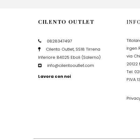
CILENTO OUTLET
INF
Titola
0828347497
Irgen R
Cilento Outlet, SS18 Tirrena
via Ch
Inferiore 84025 Eboli (Salerno)
20122 
info@cilentooutlet.com
Tel. 0
Lavora con noi
P.IVA 
Privac