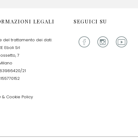
ORMAZIONI LEGALI
SEGUICI SU
re del trattamento dei dati:
E Eboli Srl
iossetto, 7
Milano
283986420/21
13155770152
y & Cookie Policy