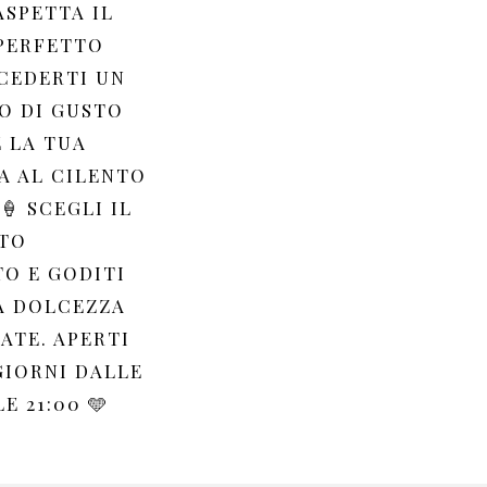
ASPETTA IL
PERFETTO
CEDERTI UN
 DI GUSTO
 LA TUA
A AL CILENTO
🍦 SCEGLI IL
TO
TO E GODITI
A DOLCEZZA
ATE. APERTI
GIORNI DALLE
LE 21:00 🩵