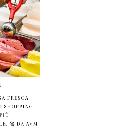
6
SA FRESCA
O SHOPPING
PIÙ
E. 🥰 DA AVM