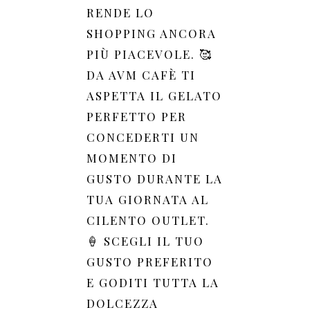
RENDE LO
SHOPPING ANCORA
PIÙ PIACEVOLE. 🥰
DA AVM CAFÈ TI
ASPETTA IL GELATO
PERFETTO PER
CONCEDERTI UN
MOMENTO DI
GUSTO DURANTE LA
TUA GIORNATA AL
CILENTO OUTLET.
🍦 SCEGLI IL TUO
GUSTO PREFERITO
E GODITI TUTTA LA
DOLCEZZA