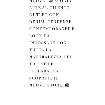
NUOVO. 😍 ✨ ONLY
APRE AL CILENTO
OUTLET CON
DENIM, TENDENZE
CONTEMPORANEE E
LOOK DA
INDOSSARE CON
TUTTA LA
NATURALEZZA DEL
TUO STILE.
PREPARATI A
SCOPRIRE IL
NUOVO STORE! 🛍️