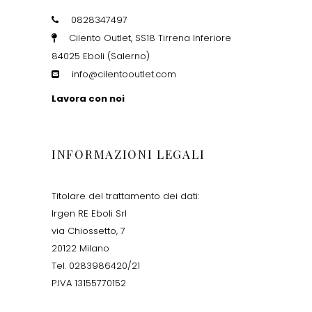
0828347497
Cilento Outlet, SS18 Tirrena Inferiore
84025 Eboli (Salerno)
info@cilentooutlet.com
Lavora con noi
INFORMAZIONI LEGALI
Titolare del trattamento dei dati:
Irgen RE Eboli Srl
via Chiossetto, 7
20122 Milano
Tel. 0283986420/21
P.IVA 13155770152