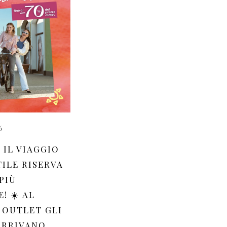
6
 IL VIAGGIO
TILE RISERVA
PIÙ
! ☀️ AL
 OUTLET GLI
ARRIVANO