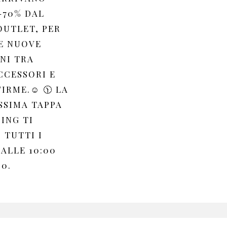
-70% DAL
OUTLET, PER
E NUOVE
NI TRA
CCESSORI E
IRME.☺️ 🕦 LA
SSIMA TAPPA
ING TI
 TUTTI I
ALLE 10:00
00.