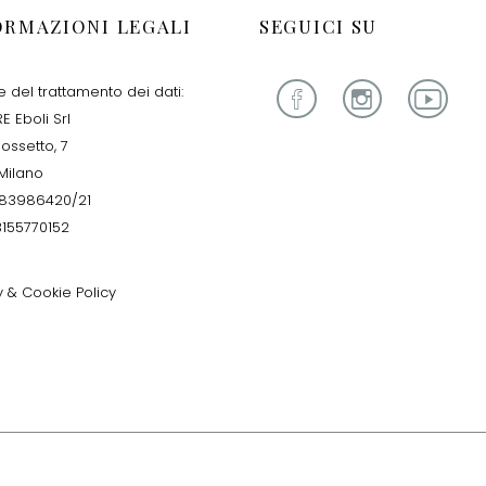
ORMAZIONI LEGALI
SEGUICI SU
re del trattamento dei dati:
E Eboli Srl
iossetto, 7
Milano
283986420/21
13155770152
y & Cookie Policy