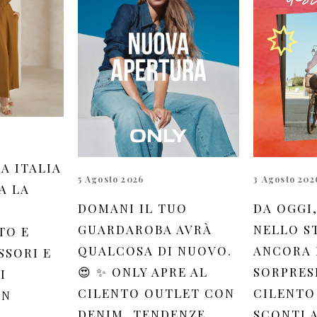
A ITALIA
5 Agosto 2026
3 Agosto 202
A LA
DOMANI IL TUO
DA OGGI,
GUARDAROBA AVRÀ
NELLO S
TO E
QUALCOSA DI NUOVO.
ANCORA 
SSORI E
😍 ✨ ONLY APRE AL
SORPRESE
I
CILENTO OUTLET CON
CILENTO
IN
DENIM, TENDENZE
SCONTI 