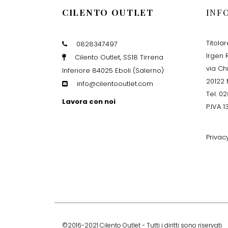
CILENTO OUTLET
INF
Titola
0828347497
Irgen R
Cilento Outlet, SS18 Tirrena
via Ch
Inferiore 84025 Eboli (Salerno)
20122 
info@cilentooutlet.com
Tel. 0
Lavora con noi
P.IVA 
Privac
©2016-2021 Cilento Outlet - Tutti i diritti sono riservati