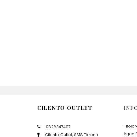
CILENTO OUTLET
INF
Titola
0828347497
Irgen R
Cilento Outlet, SS18 Tirrena