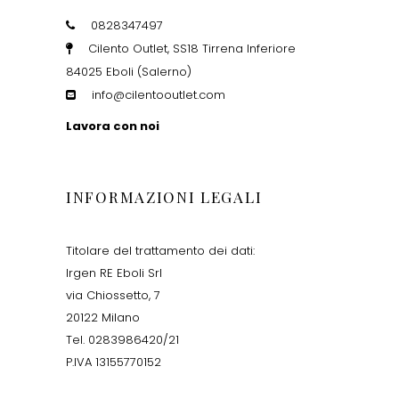
0828347497
Cilento Outlet, SS18 Tirrena Inferiore
84025 Eboli (Salerno)
info@cilentooutlet.com
Lavora con noi
INFORMAZIONI LEGALI
Titolare del trattamento dei dati:
Irgen RE Eboli Srl
via Chiossetto, 7
20122 Milano
Tel. 0283986420/21
P.IVA 13155770152