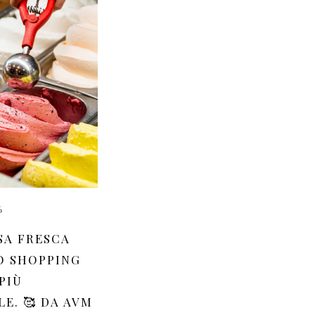
6
SA FRESCA
O SHOPPING
PIÙ
E. 🥰 DA AVM