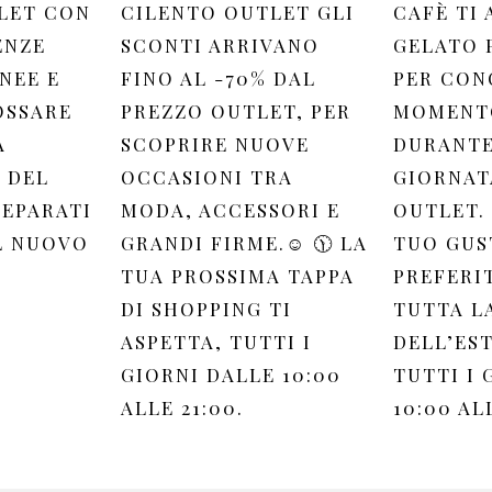
LET CON
CILENTO OUTLET GLI
CAFÈ TI 
ENZE
SCONTI ARRIVANO
GELATO 
NEE E
FINO AL -70% DAL
PER CON
OSSARE
PREZZO OUTLET, PER
MOMENTO
A
SCOPRIRE NUOVE
DURANTE
 DEL
OCCASIONI TRA
GIORNAT
REPARATI
MODA, ACCESSORI E
OUTLET. 
L NUOVO
GRANDI FIRME.☺️ 🕦 LA
TUO GUS
TUA PROSSIMA TAPPA
PREFERI
DI SHOPPING TI
TUTTA L
ASPETTA, TUTTI I
DELL’EST
GIORNI DALLE 10:00
TUTTI I 
ALLE 21:00.
10:00 AL