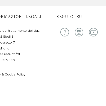
ORMAZIONI LEGALI
SEGUICI SU
re del trattamento dei dati:
E Eboli Srl
iossetto, 7
Milano
283986420/21
13155770152
y & Cookie Policy