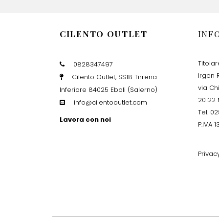
CILENTO OUTLET
INF
Titola
0828347497
Irgen R
Cilento Outlet, SS18 Tirrena
via Ch
Inferiore 84025 Eboli (Salerno)
20122 
info@cilentooutlet.com
Tel. 0
Lavora con noi
P.IVA 
Privac