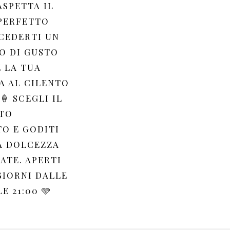
ASPETTA IL
PERFETTO
CEDERTI UN
 DI GUSTO
 LA TUA
A AL CILENTO
🍦 SCEGLI IL
TO
TO E GODITI
A DOLCEZZA
ATE. APERTI
GIORNI DALLE
LE 21:00 🩵