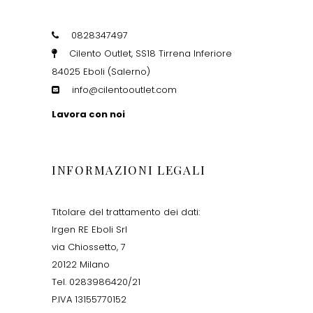
0828347497
Cilento Outlet, SS18 Tirrena Inferiore
84025 Eboli (Salerno)
info@cilentooutlet.com
Lavora con noi
INFORMAZIONI LEGALI
Titolare del trattamento dei dati:
Irgen RE Eboli Srl
via Chiossetto, 7
20122 Milano
Tel. 0283986420/21
P.IVA 13155770152