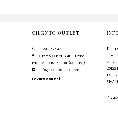
CILENTO OUTLET
INF
Titola
0828347497
Irgen R
Cilento Outlet, SS18 Tirrena
via Ch
Inferiore 84025 Eboli (Salerno)
20122 
info@cilentooutlet.com
Tel. 0
Lavora con noi
P.IVA 
Privac