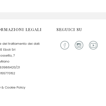
ORMAZIONI LEGALI
SEGUICI SU
re del trattamento dei dati:
E Eboli Srl
iossetto, 7
Milano
283986420/21
13155770152
y & Cookie Policy