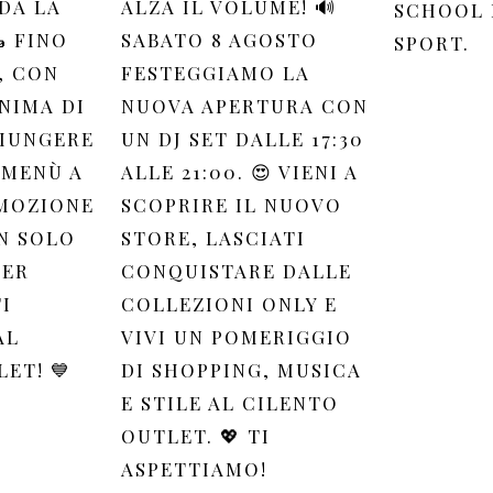
DA LA
ALZA IL VOLUME! 🔊
SCHOOL 
 FINO
SABATO 8 AGOSTO
SPORT.
, CON
FESTEGGIAMO LA
NIMA DI
NUOVA APERTURA CON
GIUNGERE
UN DJ SET DALLE 17:30
 MENÙ A
ALLE 21:00. 😍 VIENI A
OMOZIONE
SCOPRIRE IL NUOVO
N SOLO
STORE, LASCIATI
PER
CONQUISTARE DALLE
I
COLLEZIONI ONLY E
AL
VIVI UN POMERIGGIO
ET! 💙
DI SHOPPING, MUSICA
E STILE AL CILENTO
OUTLET. 💖 TI
ASPETTIAMO!