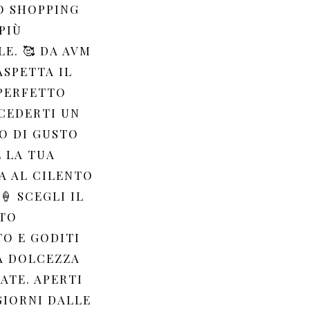
O SHOPPING
PIÙ
E. 🥰 DA AVM
ASPETTA IL
PERFETTO
CEDERTI UN
 DI GUSTO
 LA TUA
A AL CILENTO
🍦 SCEGLI IL
TO
TO E GODITI
A DOLCEZZA
ATE. APERTI
GIORNI DALLE