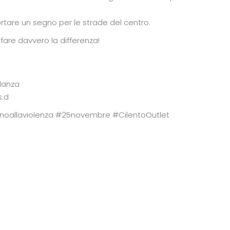
portare un segno per le strade del centro.
are davvero la differenza!
danza
s.d
noallaviolenza #25novembre #CilentoOutlet