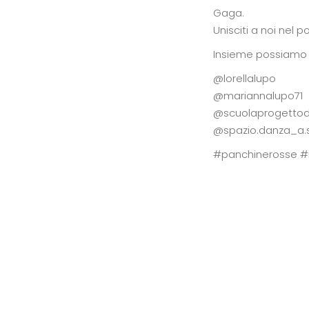
Gaga.
Unisciti a noi nel 
Insieme possiamo f
@lorellalupo
@mariannalupo71
@scuolaprogetto
@spazio.danza_a.
#panchinerosse #