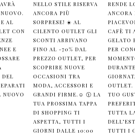
 AVRÀ
NELLO STILE RISERVA
RENDE L
 NUOVO.
ANCORA PIÙ
ANCORA 
RE AL
SORPRESE! ☀️ AL
PIACEVOL
LET CON
CILENTO OUTLET GLI
CAFÈ TI 
ENZE
SCONTI ARRIVANO
GELATO 
NEE E
FINO AL -70% DAL
PER CON
OSSARE
PREZZO OUTLET, PER
MOMENTO
A
SCOPRIRE NUOVE
DURANTE
 DEL
OCCASIONI TRA
GIORNAT
REPARATI
MODA, ACCESSORI E
OUTLET. 
L NUOVO
GRANDI FIRME.☺️ 🕦 LA
TUO GUS
TUA PROSSIMA TAPPA
PREFERI
DI SHOPPING TI
TUTTA L
ASPETTA, TUTTI I
DELL’EST
GIORNI DALLE 10:00
TUTTI I 