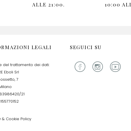
ALLE 21:00.
10:00 AL
ORMAZIONI LEGALI
SEGUICI SU
re del trattamento dei dati:
E Eboli Srl
iossetto, 7
Milano
283986420/21
13155770152
y & Cookie Policy