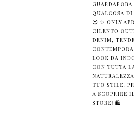
GUARDAROBA
QUALCOSA DI
😍 ✨ ONLY AP
CILENTO OUT
DENIM, TEND
CONTEMPORA
LOOK DA IND
CON TUTTA L
NATURALEZZA
TUO STILE. P
A SCOPRIRE I
STORE! 🛍️