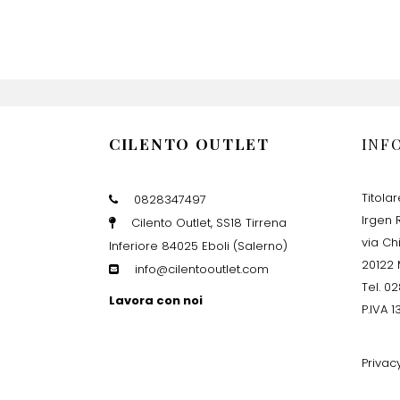
CILENTO OUTLET
INF
Titola
0828347497
Irgen R
Cilento Outlet, SS18 Tirrena
via Ch
Inferiore 84025 Eboli (Salerno)
20122 
info@cilentooutlet.com
Tel. 0
Lavora con noi
P.IVA 
Privac