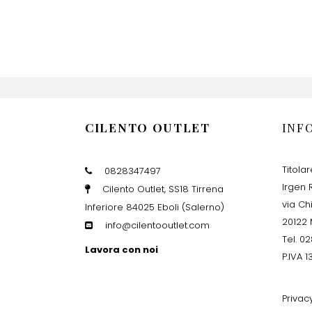
CILENTO OUTLET
INF
Titola
0828347497
Irgen R
Cilento Outlet, SS18 Tirrena
via Ch
Inferiore 84025 Eboli (Salerno)
20122 
info@cilentooutlet.com
Tel. 0
Lavora con noi
P.IVA 
Privac