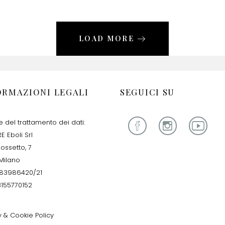
LOAD MORE
ORMAZIONI LEGALI
SEGUICI SU
re del trattamento dei dati:
E Eboli Srl
iossetto, 7
Milano
283986420/21
13155770152
y & Cookie Policy